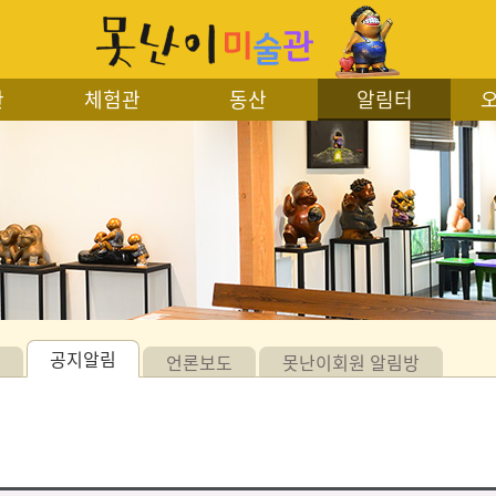
관
체험관
동산
알림터
공지알림
언론보도
못난이회원 알림방