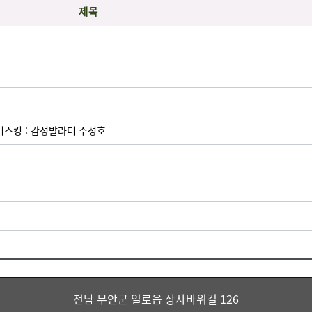
제목
버스킹 : 감성발라더 주성호
전남 무안군 일로읍 상사바위길 126